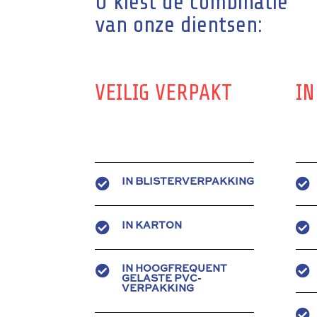
U kiest de combinatie
van onze dientsen:
VEILIG VERPAKT
IN


IN BLISTERVERPAKKING


IN KARTON


IN HOOGFREQUENT
GELASTE PVC-
VERPAKKING
