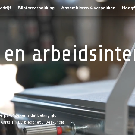
edrijf
Blisterverpakking
Assembleren & verpakken
Hoogf
en arbeidsinte
ver
rpakt? Zeker is dat belangrijk.
Aarts TH. BV. biedt het u. Deskundig