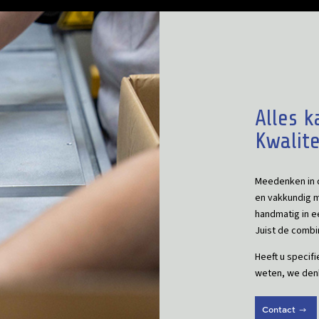
Alles k
Kwalit
Meedenken in 
en vakkundig m
handmatig in e
Juist de comb
Heeft u specif
weten, we den
Contact