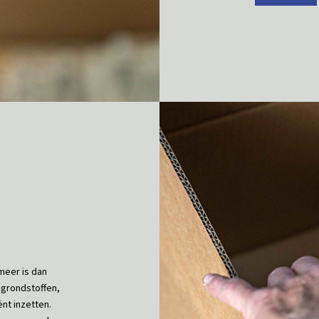
meer is dan
 grondstoffen,
ënt inzetten.