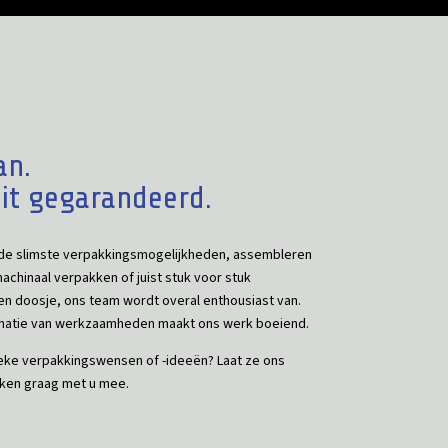
an.
eit gegarandeerd.
de slimste verpakkingsmogelijkheden, assembleren
achinaal verpakken of juist stuk voor stuk
en doosje, ons team wordt overal enthousiast van.
inatie van werkzaamheden maakt ons werk boeiend.
ieke verpakkingswensen of -ideeën? Laat ze ons
ken graag met u mee.