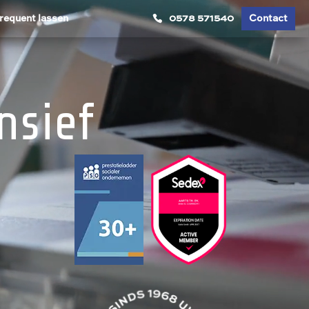
requent lassen
0578 571540
Contact
nsief