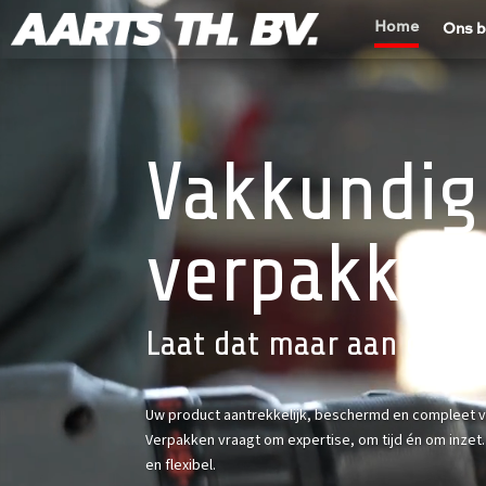
Home
Ons b
Vakkundig 
verpakken
Laat dat maar aan ons o
Uw product aantrekkelijk, beschermd en compleet ve
Verpakken vraagt om expertise, om tijd én om inzet. 
en flexibel.